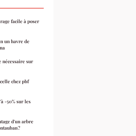
irage facile à poser
n un havre de
una
le nécessaire sur
celle chez pbf
à -50% sur les
tage d'un arbre
ontauban ?