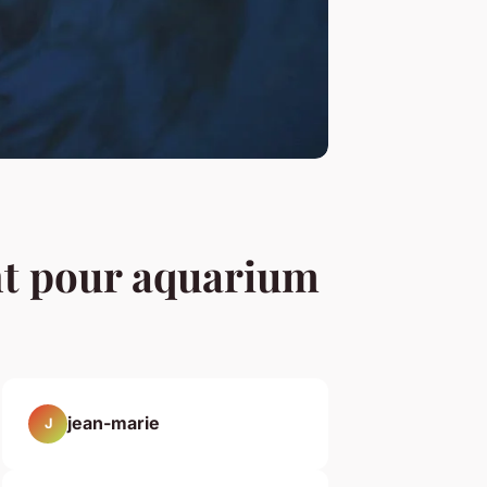
nt pour aquarium
jean-marie
J