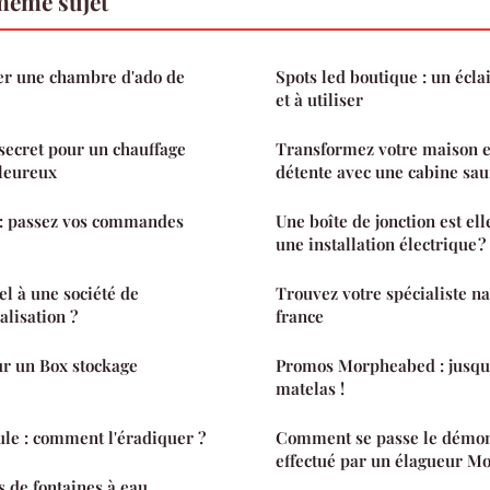
même sujet
 une chambre d'ado de
Spots led boutique : un écla
et à utiliser
e secret pour un chauffage
Transformez votre maison e
leureux
détente avec une cabine sa
 : passez vos commandes
Une boîte de jonction est el
une installation électrique ?
el à une société de
Trouvez votre spécialiste na
lisation ?
france
ur un Box stockage
Promos Morpheabed : jusqu'
matelas !
le : comment l'éradiquer ?
Comment se passe le démon
effectué par un élagueur M
s de fontaines à eau