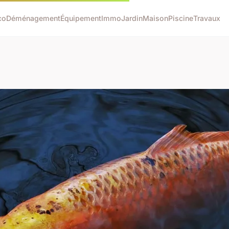
co
Déménagement
Équipement
Immo
Jardin
Maison
Piscine
Travaux