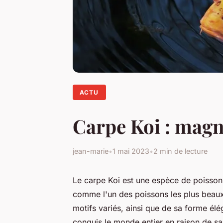
ACTU
Carpe Koi : mag
jean-marie
•
1 mai 2023
•
2 min de lecture
Le carpe Koi est une espèce de poisson 
comme l'un des poissons les plus beaux
motifs variés, ainsi que de sa forme élég
conquis le monde entier en raison de sa