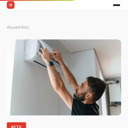
Accueil
›
Actu
ACTU